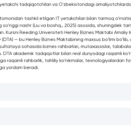
takchi tadqiqotchilari va O'zbekistondagi amaliyotchilardan
omonidan tashkil etilgan IT yetakchilari bilan tarmoq o'rnatish
 so'nggi nashr (Liu va boshq., 2025) asosida, shuningdek tarm
lgan. Kursni Reeding Universiteti Henley Biznes Maktabi Amaliy 
DTA) — bu Henley Biznes Maktabining maxsus bo'limi bo'lib, u r
nsultatsiya sohasida biznes rahbarlari, mutaxassislar, talabala
. DTA akademik tadqiqotlar bilan real dunyodagi raqamli ko'nik
a raqamli rahbarlik, tahliliy ko'nikmalar, texnologiyalardan fo
shga yordam beradi.