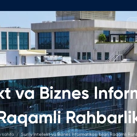
O'quv Dasturlari
amoasi
Foundation Dasturi
Dastur Tuzilmasi
 Fakulteti
Ariza va To'lovlar
kulteti
Matematika Kirish Imtihonlari
t Kengashi
ekt va Biznes Infor
Bakalavriat Dasturlari
Izoh
h O'rinlari
Ariza va To'lovlar
'lmagan Ish O'rinlari
Raqamli Rahbarli
Magistratura
Izoh
 sahifa
/
Sun'iy Intellekt va Biznes Informatikasi bilan Raqamli Rahb