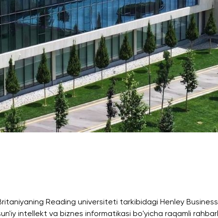
Ariza va To'lovlar
Tayyorlov Kurslari
Pre-Master’s Dasturi
Excel Expert va Power BI Dat
imtihoniga tayyorgarlik
Sun'iy Intellekt va Biznes Info
bilan Raqamli Rahbarlik
PMI Sertifikatsiyasi
PDU Kursi
Grantlar va Stipendiyalar
Ko'chirish va to'g'ridan-to'g'ri q
2026
ritaniyaning Reading universiteti tarkibidagi Henley Busines
'iy intellekt va biznes informatikasi bo'yicha raqamli rahbarli