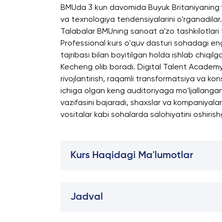
BMUda 3 kun davomida Buyuk Britaniyaning ye
va texnologiya tendensiyalarini o'rganadilar.
Talabalar BMUning sanoat a'zo tashkilotlari t
Professional kurs o'quv dasturi sohadagi eng
tajribasi bilan boyitilgan holda ishlab chiqi
Kecheng olib boradi. Digital Talent Academy (
rivojlantirish, raqamli transformatsiya va ko
ichiga olgan keng auditoriyaga mo'ljallangan
vazifasini bajaradi, shaxslar va kompaniyalarg
vositalar kabi sohalarda salohiyatini oshiri
Kurs Haqidagi Ma'lumotlar
Jadval