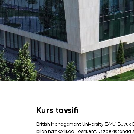
University of Reading
Queen Margaret University
Amaliy Tadqiqotlar Markazi
Kurs tavsifi
Cambridge Dream
British Management University (BMU) Buyuk B
Ariza topshirish va tanlovda ishtirok etish
bilan hamkorlikda Toshkent, O'zbekistonda sun