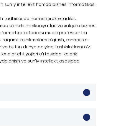
 sun'iy intellekt hamda biznes informatikasi
 tadbirlarida ham ishtirok etadilar.
oq o'rnatish imkoniyatlari va xalqaro biznes
Informatika kafedrasi mudiri professor Liu
aqamli ko'nikmalarni o'qitish, rahbarlikni
r va butun dunyo bo'ylab tashkilotlarni o'z
malar ehtiyojlari o'rtasidagi ko'prik
ydalanish va sun'iy intellekt asosidagi