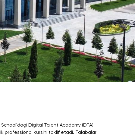
Psixologiya va Farovonlik Bo'limi
Yangiliklar
Maqolalar
a Analyst
Foto Galereya
BMUga Tashrif
rmatikasi
abul arizalari
s School'dagi Digital Talent Academy (DTA)
k professional kursini taklif etadi. Talabalar