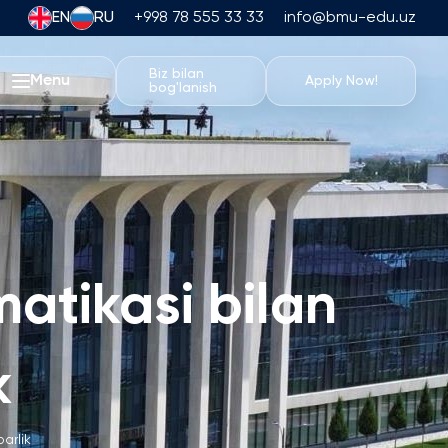
EN
RU
+998 78 555 33 33
info@bmu-edu.uz
Biz bilan
Menu
Apply Now!
bog'lanish
BMU Hayoti
Akademik Sayohatlar
Universitet Kampusi
Akademik Imkoniyatlar
Sport Inshootlari
matikasi bilan
Turar-joy va Ovqatlanish
Tadbirlar
k
Talabalar Hayoti
Students' Union
Talaba Klublari
arlik