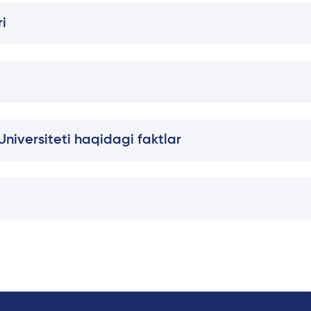
i
niversiteti haqidagi faktlar