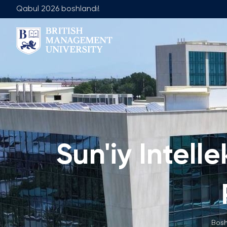
Qabul 2026 boshlandi!
Biz Haqimizda
Jamoa
Rektor Nutqi
Yetakchilik J
Litsenziya va Diplom
Umumiy Ta'lim
Axborot Resurs Markazi
Menejment Fa
Ko'zlangan Natijalar va Maqsadlar
Ilmiy Maslaha
Sun'iy Intell
Sanoat Hamkorligi
Ish O'rinlari
Karyera Rivojlantirish Markazi
Akademik Is
Korporativ Sektor bilan Ishlash
Akademik Bo
Professional Uyushmalarda Ishirok
Xalqaro Hamkorlik
Bosh