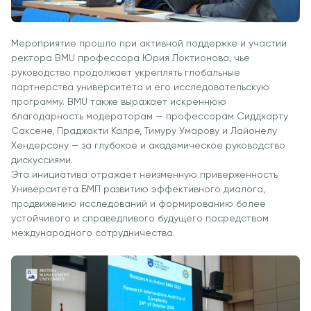
Интеллекта и
Бизнес-
Информатики
Мероприятие прошло при активной поддержке и участии
PMI
ректора BMU профессора Юрия Локтионова, чье
Сертификация
руководство продолжает укреплять глобальные
партнерства университета и его исследовательскую
Курс PDU
программу. BMU также выражает искреннюю
благодарность модераторам — профессорам Сиддхарту
Гранты и
Саксене, Праджакти Калре, Тимуру Умарову и Лайонелу
Стипендии
Хендерсону — за глубокое и академическое руководство
Заявления о
дискуссиями.
переводе и
Эта инициатива отражает неизменную приверженность
прямом
Университета БМП развитию эффективного диалога,
продвижению исследований и формированию более
поступлении на
устойчивого и справедливого будущего посредством
2026 год
международного сотрудничества.
Cambridge
Dream
Подать