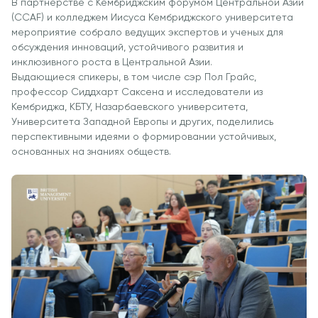
Вакансии
В партнерстве с Кембриджским форумом Центральной Азии
Взаимодействие с
Заявка и сборы
(CCAF) и колледжем Иисуса Кембриджского университета
Академические
Мероприят
Корпоративным
Магистратура
мероприятие собрало ведущих экспертов и ученых для
Вакансии
Сектором
Студенческая
обсуждения инноваций, устойчивого развития и
Описание
Не
жизнь
инклюзивного роста в Центральной Азии.
Членство в
Заявка и сборы
Выдающиеся спикеры, в том числе сэр Пол Грайс,
Академические
Профессиональных
Students' U
профессор Сиддхарт Саксена и исследователи из
Вакансии
Подготовительные
Ассоциациях
Студенческ
Кембриджа, КБТУ, Назарбаевского университета,
Курсы
Университета Западной Европы и других, поделились
Международное
Клубы
перспективными идеями о формировании устойчивых,
Программа Pre-
Партнерство
Психология
основанных на знаниях обществ.
Master’s
University of
Оздоровле
Подготовка к
Reading
Что нового?
экзаменам Excel
Queen Margaret
Статьи
Expert и Power
University
BI Data Analyst.
Фото Галер
Центр Прикладных
Цифровое
Посетить B
Исследований
Лидерство с
Использованием
Искусственного