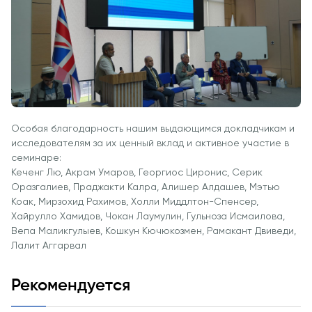
заявку и
принять
участие в
конкурсе
Особая благодарность нашим выдающимся докладчикам и
исследователям за их ценный вклад и активное участие в
семинаре:
Кеченг Лю, Акрам Умаров, Георгиос Циронис, Серик
Оразгалиев, Праджакти Калра, Алишер Алдашев, Мэтью
Коак, Мирзохид Рахимов, Холли Миддлтон-Спенсер,
Хайрулло Хамидов, Чокан Лаумулин, Гульноза Исмаилова,
Вепа Маликгулыев, Кошкун Кючюкозмен, Рамакант Двиведи,
Лалит Аггарвал
Рекомендуется