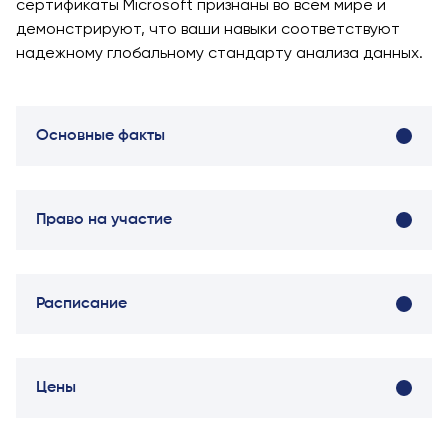
Интеллекта и
сертификаты Microsoft признаны во всем мире и
Бизнес-
демонстрируют, что ваши навыки соответствуют
Информатики
надежному глобальному стандарту анализа данных.
PMI
Сертификация
Основные факты
Курс PDU
Гранты и
Стипендии
Право на участие
Заявления о
переводе и
прямом
поступлении на
Расписание
2026 год
Cambridge
Цены
Dream
Подать