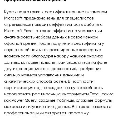
Вакансии
Взаимодействие с
Заявка и сборы
Академические
Мероприят
Корпоративным
Курсы подготовки к сертификационным экзаменам
Магистратура
Вакансии
Сектором
Студенческая
Microsoft предназначены для специалистов,
Описание
Не
жизнь
стремящихся повысить эффективность работы с
Членство в
Заявка и сборы
Академические
Microsoft Excel, а также эффективно управлять и
Профессиональных
Students' U
Вакансии
Подготовительные
анализировать наборы данных в современной
Ассоциациях
Студенческ
Курсы
офисной среде. После получения сертификата у
Международное
Клубы
слушателей появятся расширенные карьерные
Программа Pre-
Партнерство
Психология
возможности благодаря набору навыков анализа
Master’s
University of
Оздоровле
данных, которые позволят вам выделиться на фоне
Подготовка к
Reading
других специалистов в должностях, требующих
Что нового?
экзаменам Excel
Queen Margaret
сильных навыков управления данными и
Статьи
Expert и Power
University
аналитических способностей. В частности,
BI Data Analyst.
Фото Галер
сертификация подтверждает вашу способность
Центр Прикладных
Цифровое
Посетить B
использовать расширенные инструменты Excel, такие
Исследований
Лидерство с
как Power Query, сводные таблицы, сложные формулы,
Использованием
макросы и визуализацию данных. Вы также завоюете
Искусственного
профессиональный авторитет, поскольку